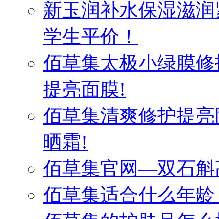
新玉润补水保湿滋润
学生平价！
佰草集太极小绿膜修
提亮面膜!
佰草集清爽修护提亮
晒霜!
佰草集官网—双石斛
佰草集适合什么年龄