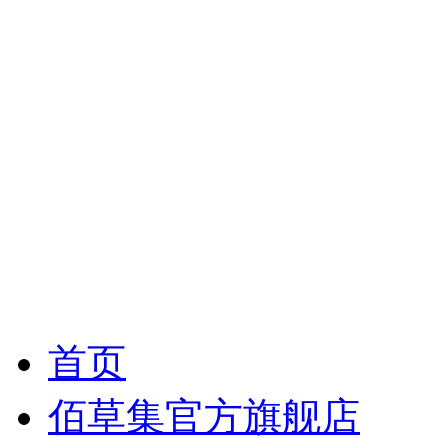
首页
佰草集官方旗舰店