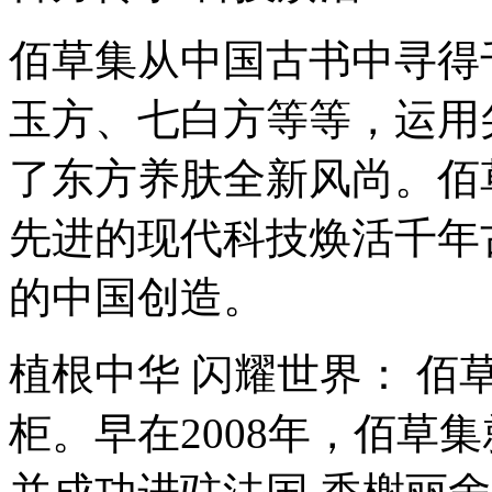
佰草集从中国古书中寻得
玉方、七白方等等，运用
了东方养肤全新风尚。佰
先进的现代科技焕活千年
的中国创造。
植根中华 闪耀世界： 佰
柜。早在2008年，佰草