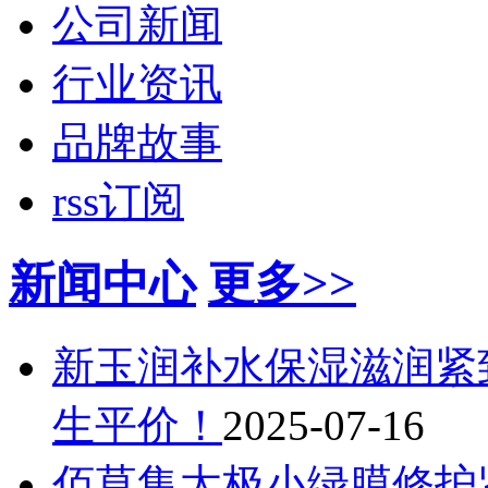
公司新闻
行业资讯
品牌故事
rss订阅
新闻中心
更多>>
新玉润补水保湿滋润紧
生平价！
2025-07-16
佰草集太极小绿膜修护