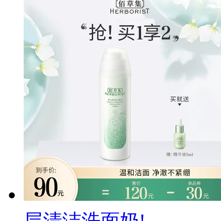
层清洁洗面奶!