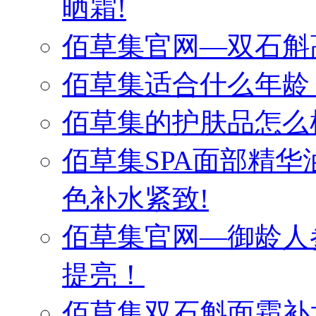
晒霜!
佰草集官网—双石斛
佰草集适合什么年龄
佰草集的护肤品怎么
佰草集SPA面部精
色补水紧致!
佰草集官网—御龄人
提亮！
佰草集双石斛面霜补