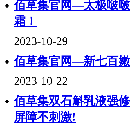
佰草集官网—太极啵啵
霜！
2023-10-29
佰草集官网—新七百嫩
2023-10-22
佰草集双石斛乳液强修
屏障不刺激!