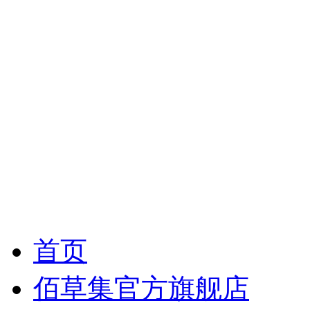
首页
佰草集官方旗舰店