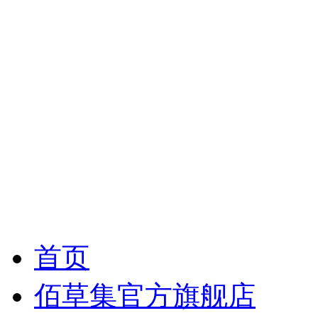
首页
佰草集官方旗舰店