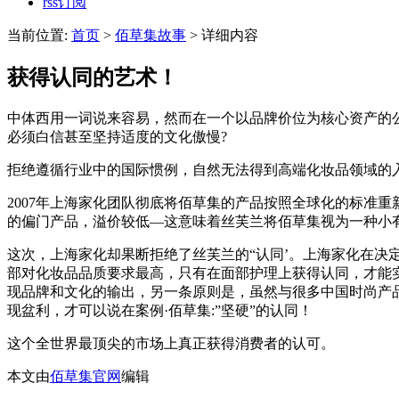
rss订阅
当前位置:
首页
>
佰草集故事
> 详细内容
获得认同的艺术！
中体西用一词说来容易，然而在一个以品牌价位为核心资产的
必须白信甚至坚持适度的文化傲慢?
拒绝遵循行业中的国际惯例，自然无法得到高端化妆品领域的
2007年上海家化团队彻底将佰草集的产品按照全球化的标准
的偏门产品，溢价较低—这意味着丝芙兰将佰草集视为一种小
这次，上海家化却果断拒绝了丝芙兰的“认同’。上海家化在决
部对化妆品品质要求最高，只有在面部护理上获得认同，才能
现品牌和文化的输出，另一条原则是，虽然与很多中国时尚产
现盆利，才可以说在案例·佰草集:”坚硬”的认同！
这个全世界最顶尖的市场上真正获得消费者的认可。
本文由
佰草集官网
编辑