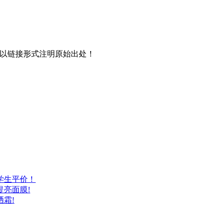
以链接形式注明原始出处！
学生平价！
亮面膜!
霜!