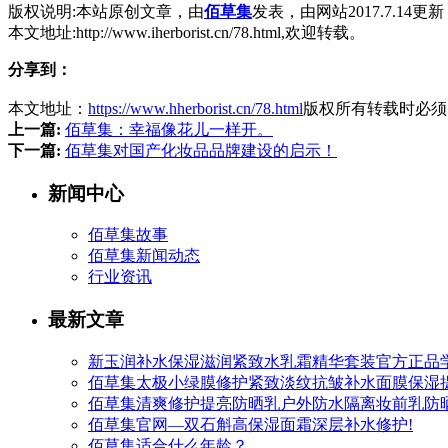
版权说明:本站原创文章，由
佰草集
发表，由网站2017.7.14更新
本文地址:http://www.iherborist.cn/78.html,欢迎转载。
分享到：
本文地址：
https://www.hherborist.cn/78.html
版权所有转载时必须
上一篇:
佰草集：幸福像花儿一样开。
下一篇:
佰草集对国产化妆品品牌建设的启示！
新闻中心
佰草集故事
佰草集新闻动态
行业资讯
最新文章
新玉润补水保湿滋润紧致水乳霜精华套装官方正品
佰草集太极小绿膜修护紧致淡纹抗皱补水面膜保湿提
佰草集清爽修护提亮防晒乳户外防水隔离妆前乳防晒
佰草集官网—双石斛高保湿面霜深层补水修护!
佰草集适合什么年龄？