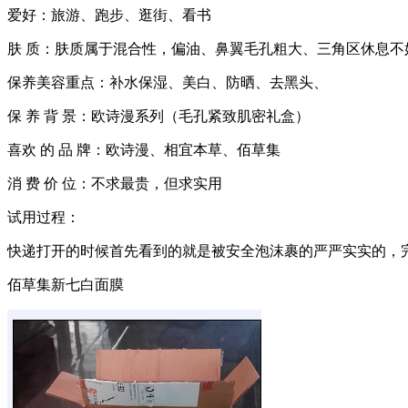
爱好：旅游、跑步、逛街、看书
肤 质：肤质属于混合性，偏油、鼻翼毛孔粗大、三角区休息不
保养美容重点：补水保湿、美白、防晒、去黑头、
保 养 背 景：欧诗漫系列（毛孔紧致肌密礼盒）
喜欢 的 品 牌：欧诗漫、相宜本草、佰草集
消 费 价 位：不求最贵，但求实用
试用过程：
快递打开的时候首先看到的就是被安全泡沫裹的严严实实的，
佰草集新七白面膜