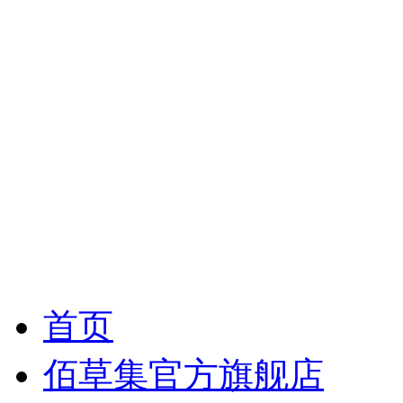
首页
佰草集官方旗舰店