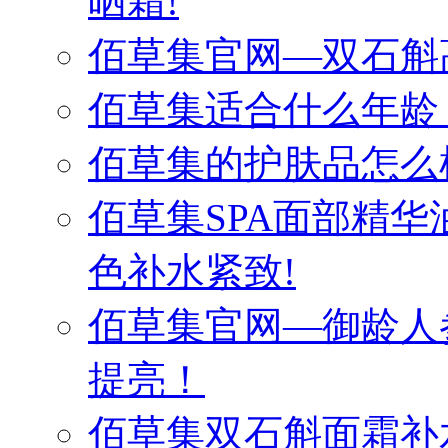
晒霜!
佰草集官网—双石斛
佰草集适合什么年龄
佰草集的护肤品怎么
佰草集SPA面部精
色补水紧致!
佰草集官网—御龄人
提亮！
佰草集双石斛面霜补