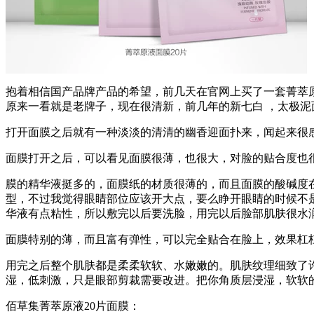
抱着相信国产品牌产品的希望，前几天在官网上买了一套菁萃
原来一看就是老牌子，现在很清新，前几年的新七白 ，太极泥面
打开面膜之后就有一种淡淡的清清的幽香迎面扑来，闻起来很
面膜打开之后，可以看见面膜很薄，也很大，对脸的贴合度也
膜的精华液挺多的，面膜纸的材质很薄的，而且面膜的酸碱度
型，不过我觉得眼睛部位应该开大点，要么睁开眼睛的时候不
华液有点粘性，所以敷完以后要洗脸，用完以后脸部肌肤很水
面膜特别的薄，而且富有弹性，可以完全贴合在脸上，效果杠
用完之后整个肌肤都是柔柔软软、水嫩嫩的。肌肤纹理细致了
湿，低刺激，只是眼部剪裁需要改进。把你角质层浸湿，软软
佰草集菁萃原液20片面膜：