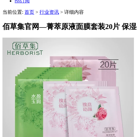
rss订阅
当前位置:
首页
>
行业资讯
> 详细内容
佰草集官网—菁萃原液面膜套装20片 保