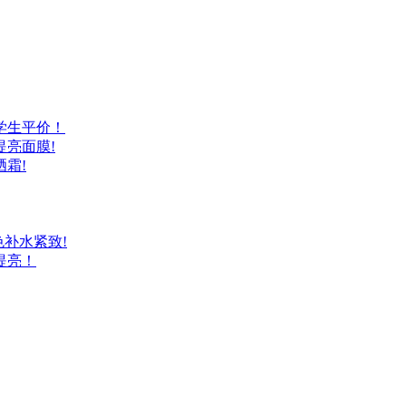
学生平价！
亮面膜!
霜!
补水紧致!
提亮！