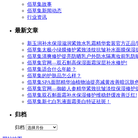
佰草集故事
佰草集新闻动态
行业资讯
最新文章
新玉润补水保湿滋润紧致水乳霜精华套装官方正品
佰草集太极小绿膜修护紧致淡纹抗皱补水面膜保湿提
佰草集清爽修护提亮防晒乳户外防水隔离妆前乳防晒
佰草集官网—双石斛高保湿面霜深层补水修护!
佰草集适合什么年龄？
佰草集的护肤品怎么样？
佰草集SPA面部精华油植物油提亮减黄改善暗沉肤色
佰草集官网—御龄人参精华紧致抗皱淡纹保湿修护
佰草集双石斛面霜补水保湿修护维稳舒缓改善泛红!
佰草集新七白乳液面霜美白特证祛斑！
归档
归档