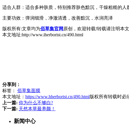
适合人群：适合多种肤质，特别推荐肤色黯沉，干燥粗糙的人
主要功效：弹润细滑，净澈清透，改善黯沉，水润亮泽
版权所有:文章均为
佰草集官网
原创，欢迎转载!转载请注明本
本文地址:http://www.iherborist.cn/490.html
分享到：
标签：
佰草集面膜
本文地址：
https://www.hherborist.cn/490.html
版权所有转载时必
上一篇:
你为什么不够白?
下一篇:
天然本草最养颜！
新闻中心