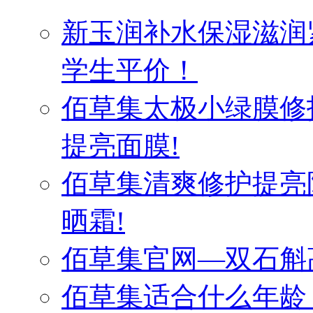
新玉润补水保湿滋润
学生平价！
佰草集太极小绿膜修
提亮面膜!
佰草集清爽修护提亮
晒霜!
佰草集官网—双石斛
佰草集适合什么年龄