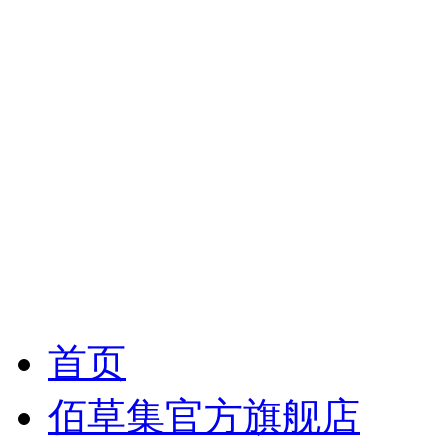
首页
佰草集官方旗舰店