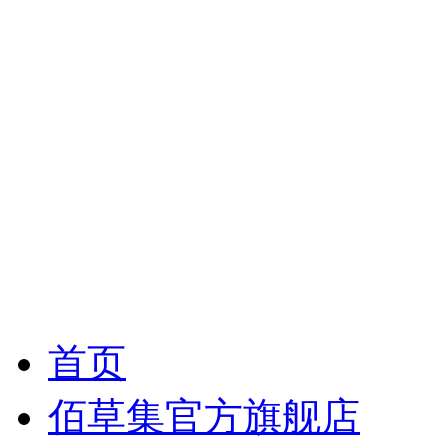
首页
佰草集官方旗舰店