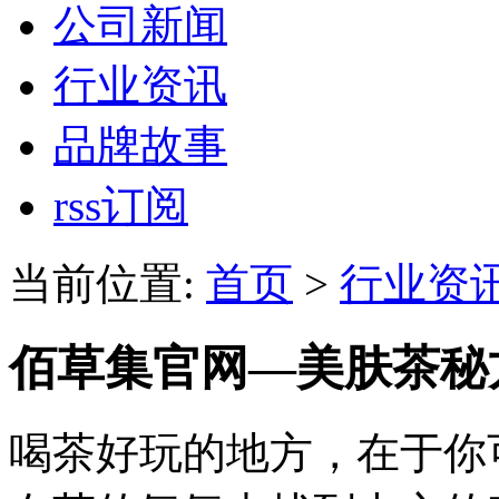
公司新闻
行业资讯
品牌故事
rss订阅
当前位置:
首页
>
行业资
佰草集官网—美肤茶秘
喝茶好玩的地方，在于你