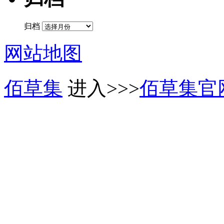
归档
网站地图
佰草集
进入>>>
佰草集官