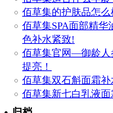
佰草集的护肤品怎么
佰草集SPA面部精
色补水紧致!
佰草集官网—御龄人
提亮！
佰草集双石斛面霜补
佰草集新七白乳液面
归档