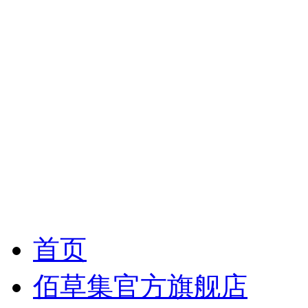
首页
佰草集官方旗舰店