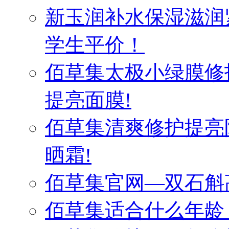
新玉润补水保湿滋润
学生平价！
佰草集太极小绿膜修
提亮面膜!
佰草集清爽修护提亮
晒霜!
佰草集官网—双石斛
佰草集适合什么年龄