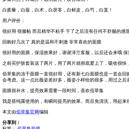
白蒺藜，白蔹，白术，白茯苓，白鲜皮，白芍，白芨！
用户评价：
很好用 很服帖 而且精华不粘手 干了之后没有任何不舒服的感
回购好几次了 真的是温和不刺激 非常喜欢的面膜
很好用的面膜，保湿效果好，谢谢泽兰客服，以后还会来哦 保
之前买护肤套装送了两片，用了两片就彻底爱上了，吸收很快
佰草集的冻干面膜一直很好用，还有新七白面膜也是一直会回
会考虑。这一点比薇姿差好多，薇姿小样给的很多，用过之后
面膜很补水，提亮效果需要一段时间，喜欢佰草集
我是搭纯露使用的，有瞬间提亮的效果。而且免清洗，用起来
本文由
佰草集官网
编辑
分享到：
标签：
佰草集面膜