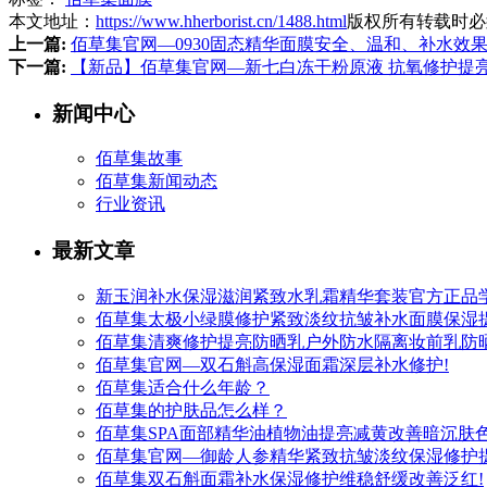
本文地址：
https://www.hherborist.cn/1488.html
版权所有转载时必
上一篇:
佰草集官网—0930固态精华面膜安全、温和、补水效
下一篇:
【新品】佰草集官网—新七白冻干粉原液 抗氧修护提
新闻中心
佰草集故事
佰草集新闻动态
行业资讯
最新文章
新玉润补水保湿滋润紧致水乳霜精华套装官方正品
佰草集太极小绿膜修护紧致淡纹抗皱补水面膜保湿提
佰草集清爽修护提亮防晒乳户外防水隔离妆前乳防晒
佰草集官网—双石斛高保湿面霜深层补水修护!
佰草集适合什么年龄？
佰草集的护肤品怎么样？
佰草集SPA面部精华油植物油提亮减黄改善暗沉肤色
佰草集官网—御龄人参精华紧致抗皱淡纹保湿修护
佰草集双石斛面霜补水保湿修护维稳舒缓改善泛红!