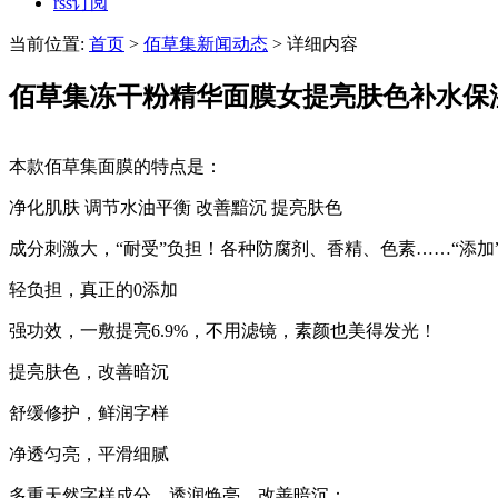
rss订阅
当前位置:
首页
>
佰草集新闻动态
> 详细内容
佰草集冻干粉精华面膜女提亮肤色补水保
本款佰草集面膜的特点是：
净化肌肤 调节水油平衡 改善黯沉 提亮肤色
成分刺激大，“耐受”负担！各种防腐剂、香精、色素……“添
轻负担，真正的0添加
强功效，一敷提亮6.9%，不用滤镜，素颜也美得发光！
提亮肤色，改善暗沉
舒缓修护，鲜润字样
净透匀亮，平滑细腻
多重天然字样成分，透润焕亮，改善暗沉：