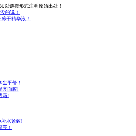
须以链接形式注明原始出处！
果没的说！
亮冻干精华液！
学生平价！
亮面膜!
霜!
补水紧致!
提亮！