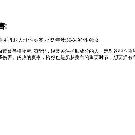
害!
毛孔粗大;个性标签:小资;年龄:30-34岁;性别:女
白蒺藜等植物萃取精华，经常关注护肤成分的人一定对这些不陌
成伤害。炎热的夏季，恰好也是肌肤美白的重要时节，想要拥有白