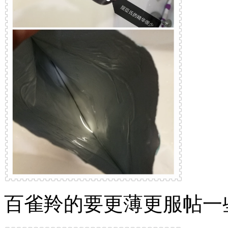
百雀羚的要更薄更服帖一