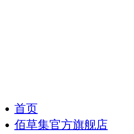
首页
佰草集官方旗舰店