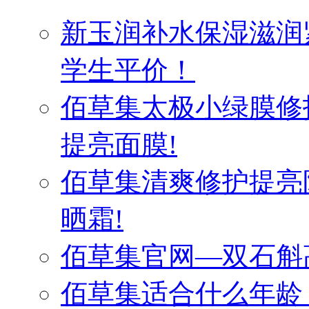
新玉润补水保湿滋润
学生平价！
佰草集太极小绿膜修
提亮面膜!
佰草集清爽修护提亮
晒霜!
佰草集官网—双石斛
佰草集适合什么年龄