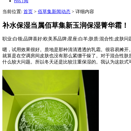
rss订阅
当前位置:
首页
>
佰草集新闻动态
> 详细内容
补水保湿当属佰草集新玉润保湿菁华霜！
职业:白领;品牌喜好:欧美系品牌;星座:白羊;肤质:混合性;皮肤问题:
嗯，试用效果很好。质地是那种清清透透的乳霜。很容易摊开
就算是在空调房间皮肤也没有那么紧绷干燥了。对于混合性肤
什么较大问题。所以冬天还是比较注重保湿的。我认为这款式