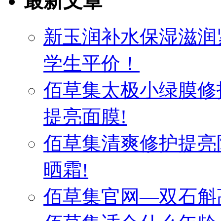
最新文章
新玉润补水保湿滋润
学生平价！
佰草集太极小绿膜修
提亮面膜!
佰草集清爽修护提亮
晒霜!
佰草集官网—双石斛