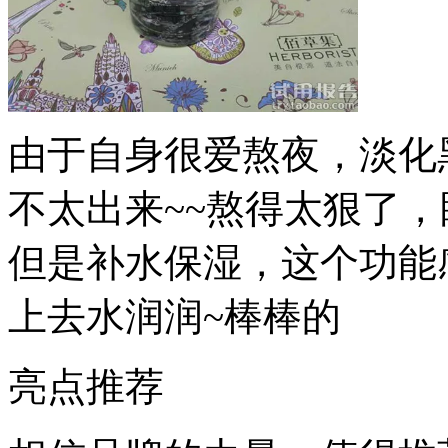
由于自身很爱熬夜，淡化
不太出来~~熬得太狠了，
但是补水保湿，这个功能感觉非
上去水润润~棒棒的
亮点推荐