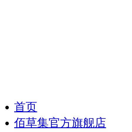
首页
佰草集官方旗舰店