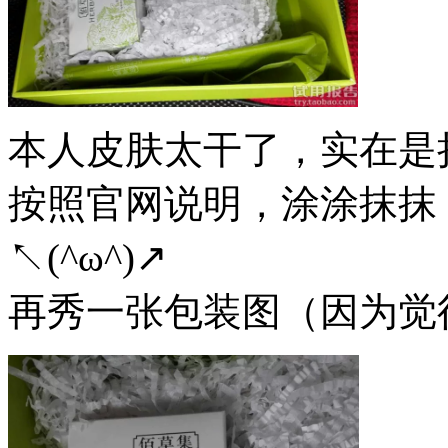
本人皮肤太干了，实在是
按照官网说明，涂涂抹抹
↖(^ω^)↗
再秀一张包装图（因为觉