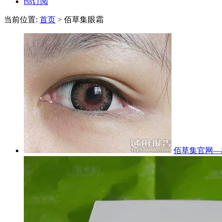
rss订阅
当前位置:
首页
> 佰草集眼霜
佰草集官网—