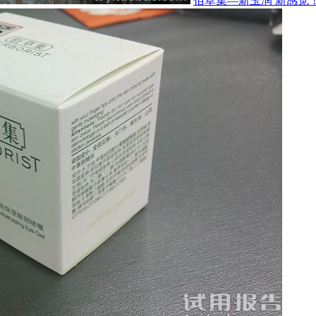
佰草集—新玉润 新感觉