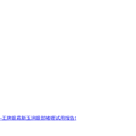
—王牌眼霜新玉润眼部啫喱试用报告!