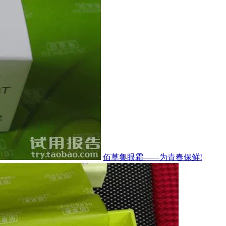
佰草集眼霜——为青春保鲜!