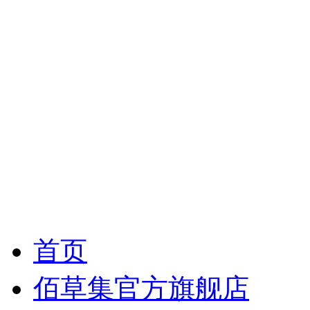
首页
佰草集官方旗舰店