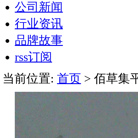
公司新闻
行业资讯
品牌故事
rss订阅
当前位置:
首页
> 佰草集