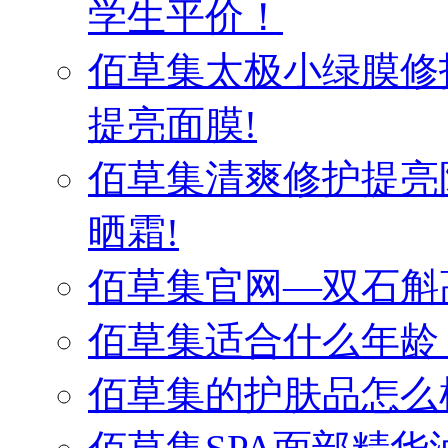
学生平价！
佰草集太极小绿膜修
提亮面膜!
佰草集清爽修护提亮
晒霜!
佰草集官网—双石斛
佰草集适合什么年龄
佰草集的护肤品怎么